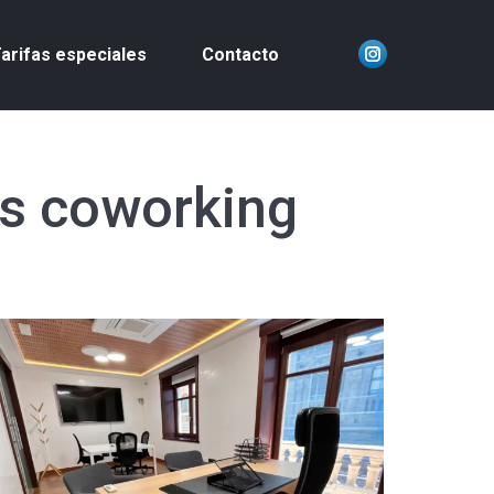
arifas especiales
Contacto
Instagram
page
opens
in
new
s coworking
window