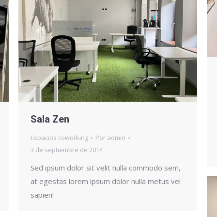
Sala Zen
Espacios coworking
Por
admin
3 de septiembre de 2014
Sed ipsum dolor sit velit nulla commodo sem,
at egestas lorem ipsum dolor nulla metus vel
sapien!